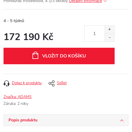
Honduras Rosewood, 4 1/3 oktávy
Detailní informace
4 - 5 týdnů
172 190 Kč
Měrná
cena:
VLOŽIT DO KOŠÍKU
Dotaz k produktu
Sdílet
Značka:
ADAMS
Záruka
:
2 roky
Popis produktu