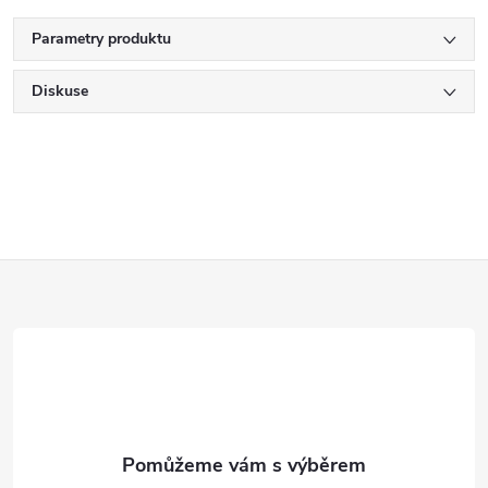
Parametry produktu
Diskuse
Z
á
p
a