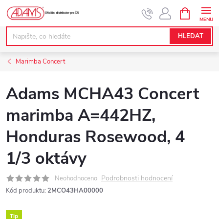
Přejít
NÁKUPNÍ
KOŠÍK
na
obsah
HLEDAT
Marimba Concert
Adams MCHA43 Concert
marimba A=442HZ,
Honduras Rosewood, 4
1/3 oktávy
Podrobnosti hodnocení
Neohodnoceno
Kód produktu:
2MCO43HA00000
Tip