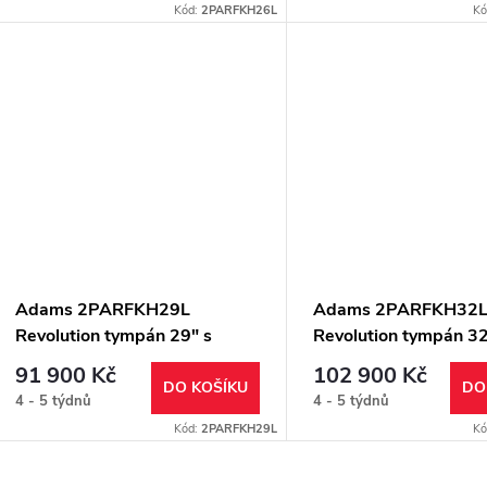
o
Kód:
2PARFKH26L
Kó
u
d
k
u
t
k
ů
t
ů
Adams 2PARFKH29L
Adams 2PARFKH32
Revolution tympán 29" s
Revolution tympán 32
dolaďovačem tepaný měděný
dolaďovačem tepaný
91 900 Kč
102 900 Kč
DO KOŠÍKU
DO
4 - 5 týdnů
4 - 5 týdnů
Kód:
2PARFKH29L
Kó