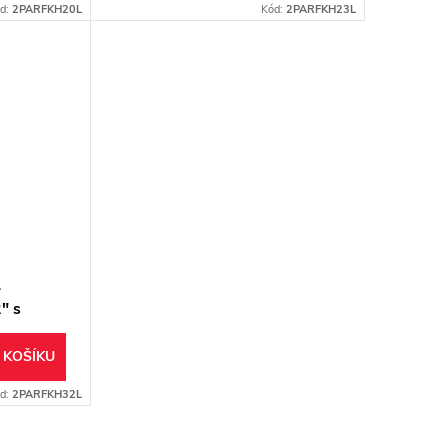
d:
2PARFKH20L
Kód:
2PARFKH23L
L
" s
 měděný
 KOŠÍKU
d:
2PARFKH32L