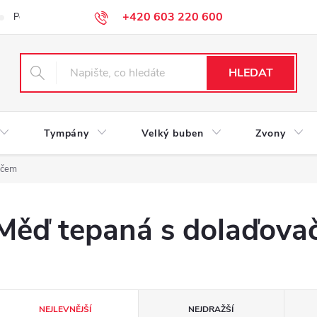
+420 603 220 600
Podmínky ochrany osobních údajů
HLEDAT
Tympány
Velký buben
Zvony
ačem
Měď tepaná s dolaďov
Ř
NEJLEVNĚJŠÍ
NEJDRAŽŠÍ