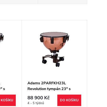
L
Adams 2PARFKH23L
" s
Revolution tympán 23" s
 měděný
dolaďovačem tepaný měděný
88 900 Kč
 KOŠÍKU
DO KOŠÍKU
4 - 5 týdnů