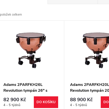
a
položek celkem
z
V
e
ý
n
p
p
s
r
p
Adams 2PARFKH26L
Adams 2PARFKH20
o
Revolution tympán 26" s
Revolution tympán 20
r
dolaďovačem tepaný měděný
dolaďovačem tepaný
82 900 Kč
88 900 Kč
d
DO KOŠÍKU
DO
4 - 5 týdnů
4 - 5 týdnů