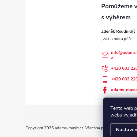
p
a
Zdeněk Roudnický
t
í
info
@
adams-
z
+420 603 22
+420 603 22
adams-music
Tento web p
webu vyjadřu
Copyright 2026
adams-music.cz
. Všechna práva vyhrazena.
Nastaven