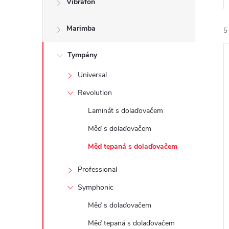
Vibrafon
t
Marimba
r
5
a
Tympány
Universal
n
Revolution
n
Laminát s dolaďovačem
í
i
Měď s dolaďovačem
í
Měď tepaná s dolaďovačem
p
Professional
a
Symphonic
Měď s dolaďovačem
n
Měď tepaná s dolaďovačem