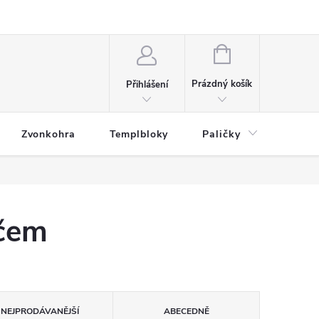
NÁKUPNÍ
KOŠÍK
Prázdný košík
Přihlášení
Zvonkohra
Templbloky
Paličky
Přísl
ačem
NEJPRODÁVANĚJŠÍ
ABECEDNĚ