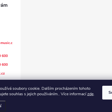
music.c
0 600
0 600
.cz
oužívá soubory cookie. Dalším procházením tohoto
S
jete souhlas s jejich používáním.. Více informací
zde
.
í