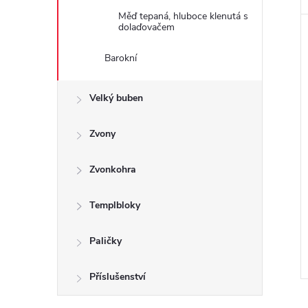
e
Měď tepaná, hluboce klenutá s
dolaďovačem
l
Barokní
Velký buben
Zvony
Zvonkohra
Templbloky
Paličky
Příslušenství