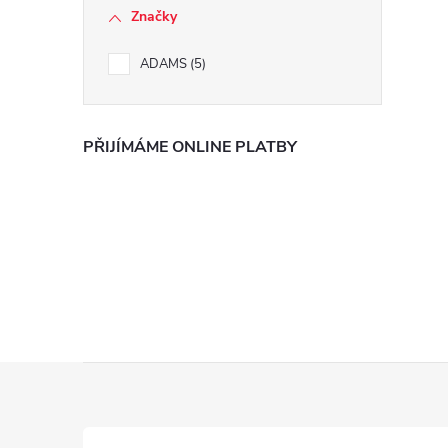
Značky
ADAMS
5
PŘIJÍMÁME ONLINE PLATBY
i
Z
á