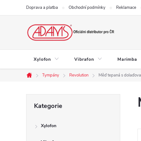
Přejít
Doprava a platba
Obchodní podmínky
Reklamace
na
obsah
Xylofon
Vibrafon
Marimba
Tympány
Revolution
Měď tepaná s dolaďov
Domů
P
Přeskočit
Kategorie
kategorie
o
Xylofon
s