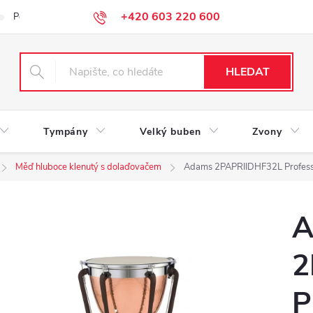
+420 603 220 600
Podmínky ochrany osobních údajů
HLEDAT
Tympány
Velký buben
Zvony
Měď hluboce klenutý s dolaďovačem
Adams 2PAPRIIDHF32L Professio
A
2
P