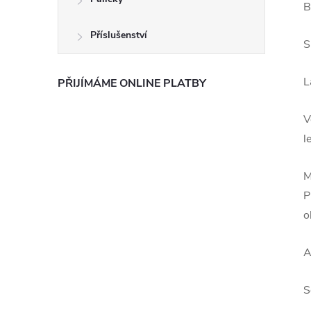
B
Příslušenství
S
L
PŘIJÍMÁME ONLINE PLATBY
V
l
M
P
o
A
S