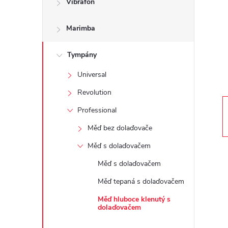
Vibrafon
t
Marimba
r
a
Tympány
Universal
n
Revolution
n
Professional
Měď bez dolaďovače
í
Měď s dolaďovačem
p
Měď s dolaďovačem
Měď tepaná s dolaďovačem
a
Měď hluboce klenutý s
n
dolaďovačem