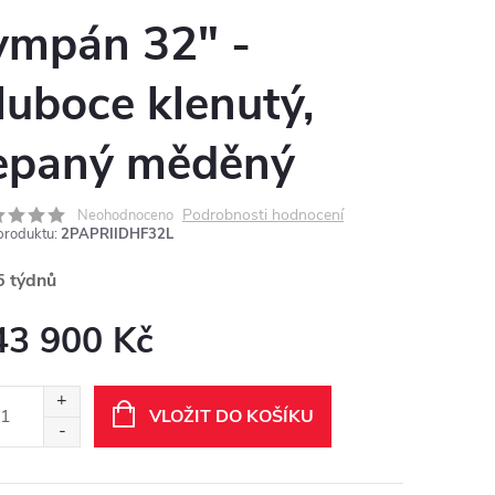
ympán 32" -
luboce klenutý,
epaný měděný
Podrobnosti hodnocení
Neohodnoceno
produktu:
2PAPRIIDHF32L
5 týdnů
43 900 Kč
ná
:
VLOŽIT DO KOŠÍKU