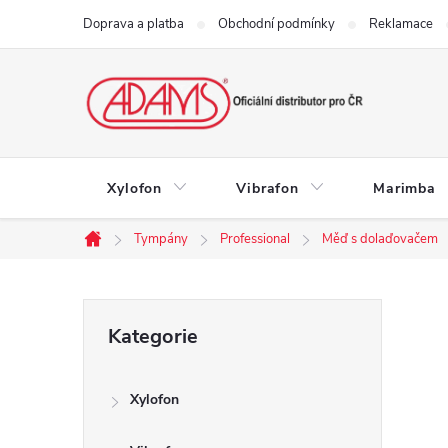
Přejít
Doprava a platba
Obchodní podmínky
Reklamace
na
obsah
Xylofon
Vibrafon
Marimba
Tympány
Professional
Měď s dolaďovačem
Domů
P
Přeskočit
Kategorie
kategorie
o
Xylofon
s