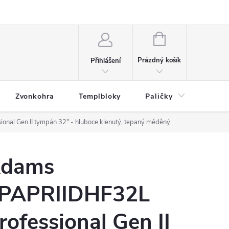
NÁKUPNÍ
KOŠÍK
Prázdný košík
Přihlášení
Zvonkohra
Templbloky
Paličky
Přísl
nal Gen II tympán 32" - hluboce klenutý, tepaný měděný
dams
PAPRIIDHF32L
rofessional Gen II