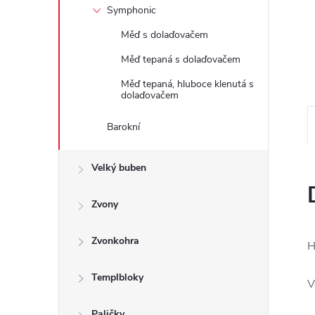
e
Symphonic
Měď s dolaďovačem
l
Měď tepaná s dolaďovačem
Měď tepaná, hluboce klenutá s
dolaďovačem
Barokní
Velký buben
Zvony
Zvonkohra
H
Templbloky
V
Paličky