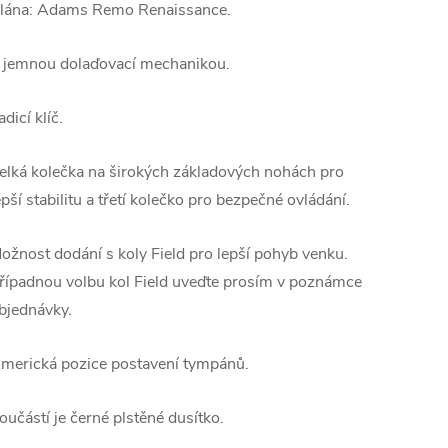
lána: Adams Remo Renaissance.
 jemnou dolaďovací mechanikou.
adicí klíč.
elká kolečka na širokých základových nohách pro
epší stabilitu a třetí kolečko pro bezpečné ovládání.
ožnost dodání s koly Field pro lepší pohyb venku.
řípadnou volbu kol Field uveďte prosím v poznámce
bjednávky.
merická pozice postavení tympánů.
oučástí je černé plstěné dusítko.