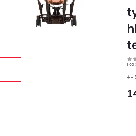
t
h
t
Kód 
4 - 
1
Měr
cena