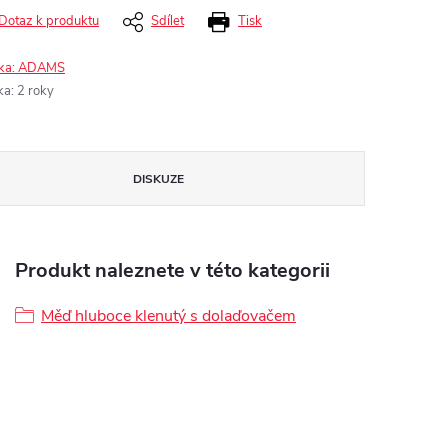
Dotaz k produktu
Sdílet
Tisk
ka:
ADAMS
ka
:
2 roky
DISKUZE
Produkt naleznete v této kategorii
Měď hluboce klenutý s dolaďovačem