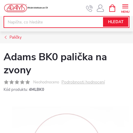
Přejít
NÁKUPNÍ
KOŠÍK
na
obsah
HLEDAT
Paličky
Adams BK0 palička na
zvony
Podrobnosti hodnocení
Neohodnoceno
Kód produktu:
4MLBK0