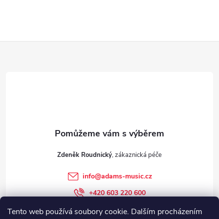
Z
á
p
a
t
Zdeněk Roudnický
í
info
@
adams-music.cz
+420 603 220 600
+420 603 220 600
Tento web používá soubory cookie. Dalším procházením