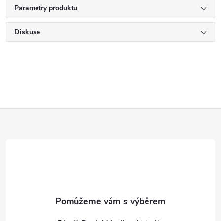
Parametry produktu
Diskuse
Z
á
p
a
t