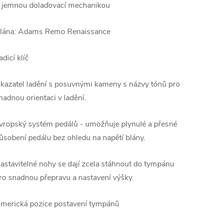
 jemnou dolaďovací mechanikou
lána: Adams Remo Renaissance
adicí klíč
kazatel ladění s posuvnými kameny s názvy tónů pro
nadnou orientaci v ladění.
vropský systém pedálů - umožňuje plynulé a přesné
ůsobení pedálu bez ohledu na napětí blány.
astavitelné nohy se dají zcela stáhnout do tympánu
ro snadnou přepravu a nastavení výšky.
merická pozice postavení tympánů