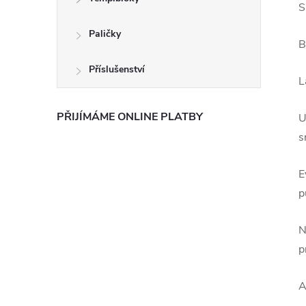
S
Paličky
B
Příslušenství
L
PŘIJÍMÁME ONLINE PLATBY
U
s
E
p
N
p
A