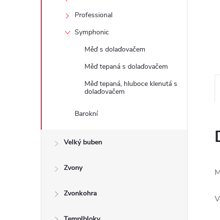
e
Professional
l
Symphonic
Měď s dolaďovačem
Měď tepaná s dolaďovačem
Měď tepaná, hluboce klenutá s
dolaďovačem
Barokní
Velký buben
Zvony
M
Zvonkohra
V
Templbloky