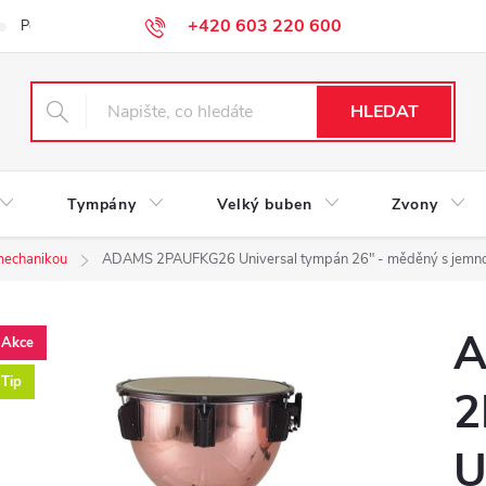
+420 603 220 600
Podmínky ochrany osobních údajů
HLEDAT
Tympány
Velký buben
Zvony
mechanikou
ADAMS 2PAUFKG26 Universal tympán 26" - měděný s jemno
Akce
Tip
2
U