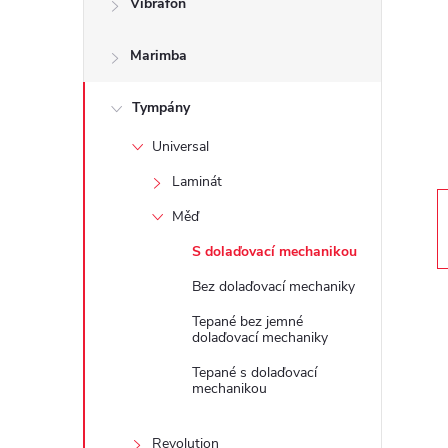
Vibrafon
t
Marimba
r
a
Tympány
Universal
n
Laminát
n
Měď
S dolaďovací mechanikou
í
Bez dolaďovací mechaniky
p
Tepané bez jemné
dolaďovací mechaniky
a
Tepané s dolaďovací
mechanikou
n
Revolution