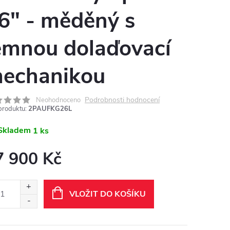
6" - měděný s
emnou dolaďovací
echanikou
Podrobnosti hodnocení
Neohodnoceno
produktu:
2PAUFKG26L
Skladem
1 ks
7 900 Kč
ná
:
VLOŽIT DO KOŠÍKU