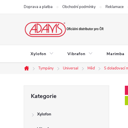
Přejít
Doprava a platba
Obchodní podmínky
Reklamace
na
obsah
Xylofon
Vibrafon
Marimba
Tympány
Universal
Měď
S dolaďovací 
Domů
P
Přeskočit
Kategorie
kategorie
o
Xylofon
s