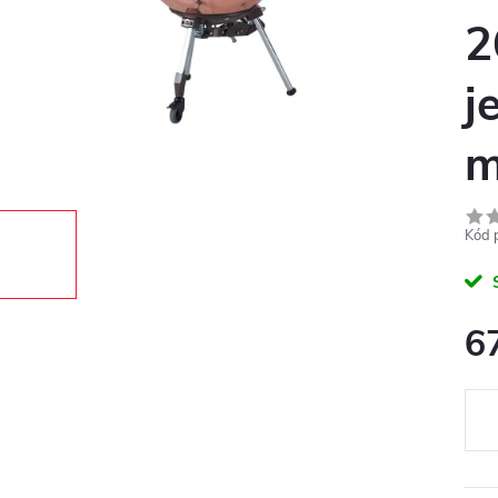
2
j
m
Kód 
6
Měr
cena