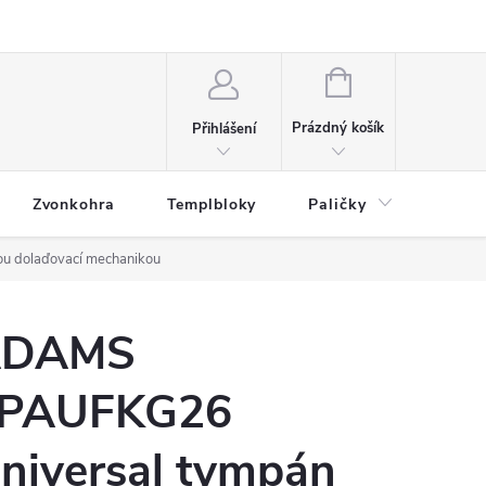
NÁKUPNÍ
KOŠÍK
Prázdný košík
Přihlášení
Zvonkohra
Templbloky
Paličky
Přísl
u dolaďovací mechanikou
ADAMS
PAUFKG26
niversal tympán