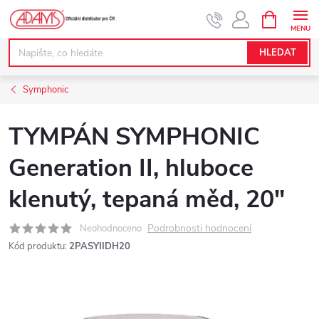
Přejít
NÁKUPNÍ
KOŠÍK
na
obsah
HLEDAT
Symphonic
TYMPÁN SYMPHONIC
Generation II, hluboce
klenutý, tepaná měd, 20"
Podrobnosti hodnocení
Neohodnoceno
Kód produktu:
2PASYIIDH20