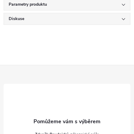
Parametry produktu
Diskuse
Z
á
p
a
t