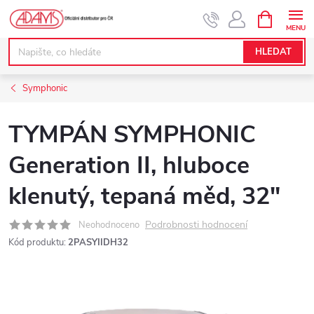
Přejít
NÁKUPNÍ
KOŠÍK
na
obsah
HLEDAT
Symphonic
TYMPÁN SYMPHONIC
Generation II, hluboce
klenutý, tepaná měd, 32"
Podrobnosti hodnocení
Neohodnoceno
Kód produktu:
2PASYIIDH32