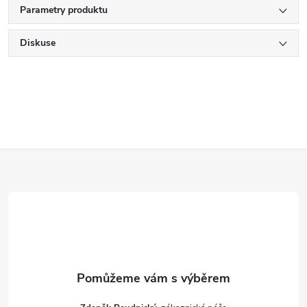
Parametry produktu
Diskuse
Z
á
p
a
t