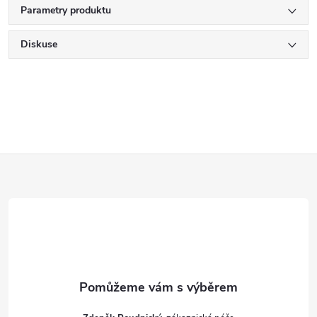
Parametry produktu
Diskuse
Z
á
p
a
t