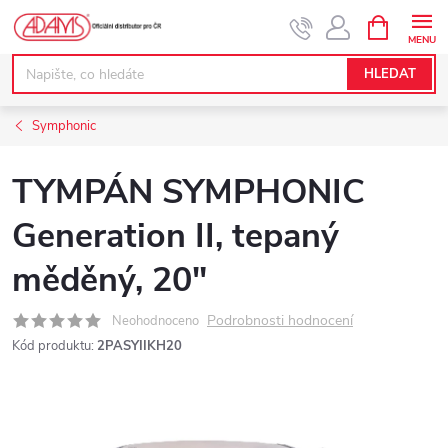
Přejít
NÁKUPNÍ
KOŠÍK
na
obsah
HLEDAT
Symphonic
TYMPÁN SYMPHONIC
Generation II, tepaný
měděný, 20"
Podrobnosti hodnocení
Neohodnoceno
Kód produktu:
2PASYIIKH20