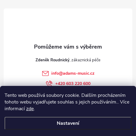
á
p
a
t
Zdeněk Roudnický
í
info
@
adams-music.cz
+420 603 220 600
+420 603 220 600
Tento web používá soubory cookie. Dalším procházením
tohoto webu vyjadřujete souhlas s jejich používáním.. Více
adams-music.cz
informací
zde
.
Nastavení