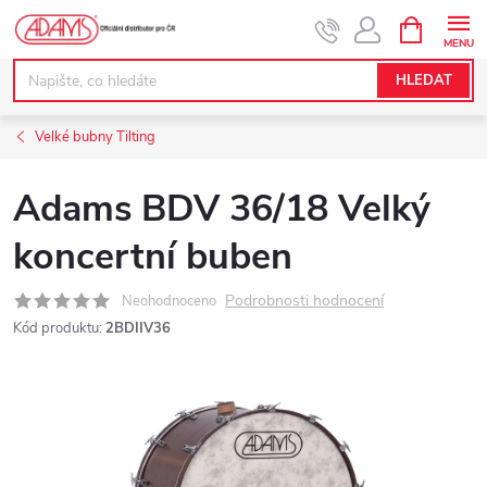
Přejít
NÁKUPNÍ
KOŠÍK
na
obsah
HLEDAT
Velké bubny Tilting
Adams BDV 36/18 Velký
koncertní buben
Podrobnosti hodnocení
Neohodnoceno
Kód produktu:
2BDIIV36