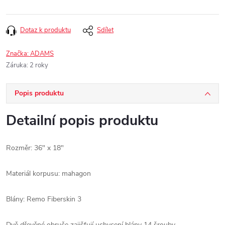
Dotaz k produktu
Sdílet
Značka:
ADAMS
Záruka
:
2 roky
Popis produktu
Detailní popis produktu
Rozměr: 36" x 18"
Materiál korpusu: mahagon
Blány: Remo Fiberskin 3
Dvě dřevěné obruče zajišťují uchycení blány 14 šrouby.