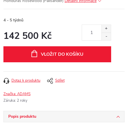
Honduras Rosewood (Palisander)
Detailní informace
4 - 5 týdnů
142 500 Kč
Měrná
cena:
VLOŽIT DO KOŠÍKU
Dotaz k produktu
Sdílet
Značka:
ADAMS
Záruka
:
2 roky
Popis produktu