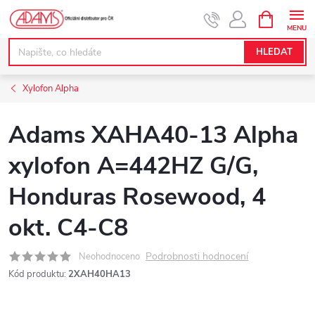
Přejít
NÁKUPNÍ
KOŠÍK
na
obsah
HLEDAT
Xylofon Alpha
Adams XAHA40-13 Alpha
xylofon A=442HZ G/G,
Honduras Rosewood, 4
okt. C4-C8
Podrobnosti hodnocení
Neohodnoceno
Kód produktu:
2XAH40HA13