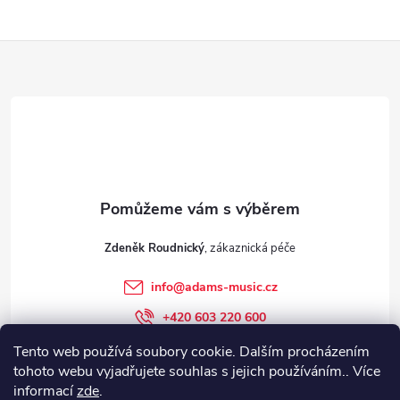
Z
á
p
a
t
Zdeněk Roudnický
í
info
@
adams-music.cz
+420 603 220 600
+420 603 220 600
Tento web používá soubory cookie. Dalším procházením
tohoto webu vyjadřujete souhlas s jejich používáním.. Více
adams-music.cz
informací
zde
.