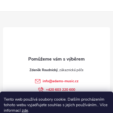
Z
á
p
a
t
Zdeněk Roudnický
í
info
@
adams-music.cz
+420 603 220 600
+420 603 220 600
Tento web používá soubory cookie. Dalším procházením
tohoto webu vyjadřujete souhlas s jejich používáním.. Více
adams-music.cz
informací
zde
.