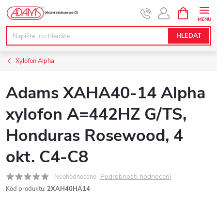
Přejít
NÁKUPNÍ
KOŠÍK
na
obsah
HLEDAT
Xylofon Alpha
Adams XAHA40-14 Alpha
xylofon A=442HZ G/TS,
Honduras Rosewood, 4
okt. C4-C8
Podrobnosti hodnocení
Neohodnoceno
Kód produktu:
2XAH40HA14