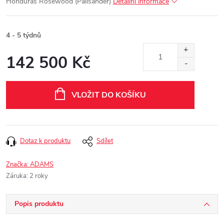
Honduras Rosewood (Palisander)
Detailní informace
4 - 5 týdnů
142 500 Kč
Měrná
cena:
VLOŽIT DO KOŠÍKU
Dotaz k produktu
Sdílet
Značka:
ADAMS
Záruka
:
2 roky
Popis produktu