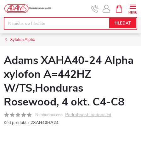
Přejít
NÁKUPNÍ
KOŠÍK
na
obsah
HLEDAT
Xylofon Alpha
Adams XAHA40-24 Alpha
xylofon A=442HZ
W/TS,Honduras
Rosewood, 4 okt. C4-C8
Podrobnosti hodnocení
Neohodnoceno
Kód produktu:
2XAH40HA24