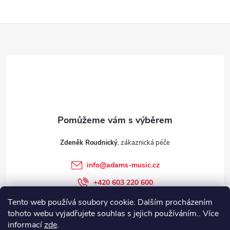
Z
á
p
a
t
Zdeněk Roudnický
í
info
@
adams-music.cz
+420 603 220 600
+420 603 220 600
Tento web používá soubory cookie. Dalším procházením
tohoto webu vyjadřujete souhlas s jejich používáním.. Více
adams-music.cz
informací
zde
.