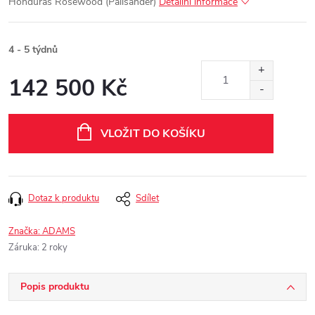
Honduras Rosewood (Palisander)
Detailní informace
4 - 5 týdnů
142 500 Kč
Měrná
cena:
VLOŽIT DO KOŠÍKU
Dotaz k produktu
Sdílet
Značka:
ADAMS
Záruka
:
2 roky
Popis produktu