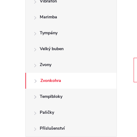
Vibrafon
t
Marimba
r
a
Tympány
n
Velký buben
n
Zvony
í
Zvonkohra
p
Templbloky
a
Paličky
n
Příslušenství