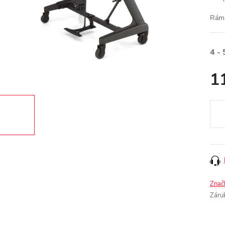
Rám
4 - 
1
Měr
cena
Znač
Záru