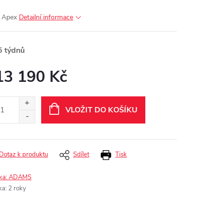
 Apex
Detailní informace
5 týdnů
13 190 Kč
ná
:
VLOŽIT DO KOŠÍKU
Dotaz k produktu
Sdílet
Tisk
ka:
ADAMS
ka
:
2 roky