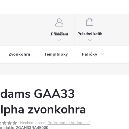
NÁKUPNÍ
KOŠÍK
Prázdný košík
Přihlášení
Zvonkohra
Templbloky
Paličky
Přísl
dams GAA33
lpha zvonkohra
Podrobnosti hodnocení
Neohodnoceno
produktu:
2GAH33RA45000