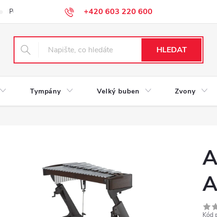
+420 603 220 600
Podmínky ochrany osobních údajů
HLEDAT
Tympány
Velký buben
Zvony
A
A
Kód 