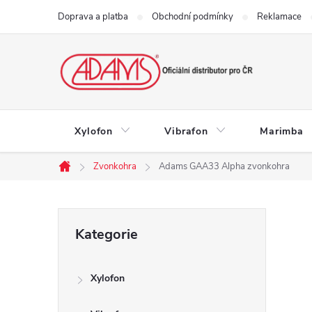
Přejít
Doprava a platba
Obchodní podmínky
Reklamace
na
obsah
Xylofon
Vibrafon
Marimba
Zvonkohra
Adams GAA33 Alpha zvonkohra
Domů
P
Přeskočit
Kategorie
kategorie
o
Xylofon
s