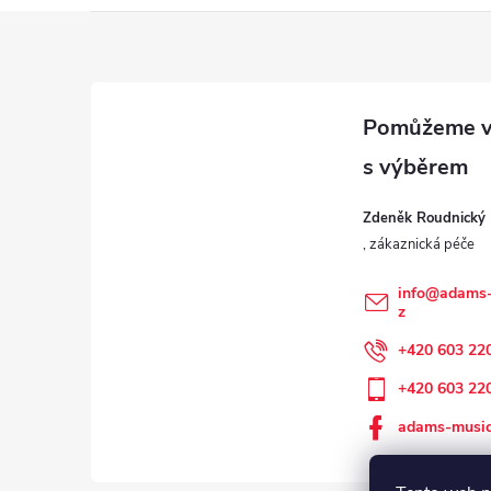
Z
á
p
a
Zdeněk Roudnický
t
í
info
@
adams-
z
+420 603 22
+420 603 22
adams-music