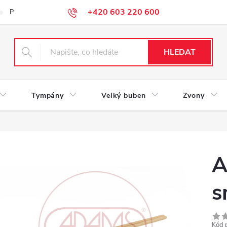
+420 603 220 600
Podmínky ochrany osobních údajů
HLEDAT
Tympány
Velký buben
Zvony
A
s
Kód 