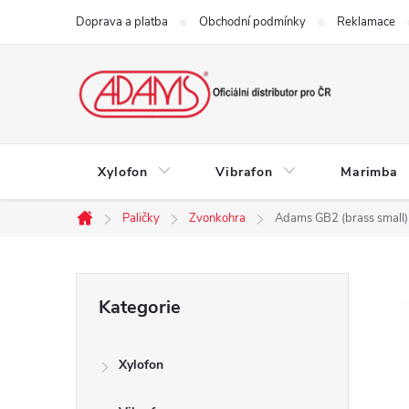
Přejít
Doprava a platba
Obchodní podmínky
Reklamace
na
obsah
Xylofon
Vibrafon
Marimba
Paličky
Zvonkohra
Adams GB2 (brass small)
Domů
P
Přeskočit
Kategorie
kategorie
o
Xylofon
s