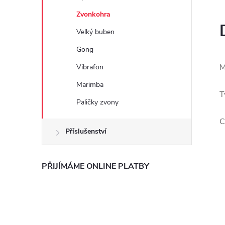
e
Zvonkohra
l
Velký buben
Gong
M
Vibrafon
Marimba
T
Paličky zvony
C
Příslušenství
PŘIJÍMÁME ONLINE PLATBY