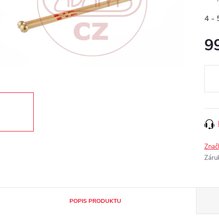
4 - 
9
Měr
cena
Znač
Záru
POPIS PRODUKTU