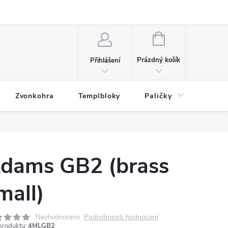
NÁKUPNÍ
KOŠÍK
Prázdný košík
Přihlášení
Zvonkohra
Templbloky
Paličky
Přísl
dams GB2 (brass
mall)
Podrobnosti hodnocení
Neohodnoceno
produktu:
4MLGB2