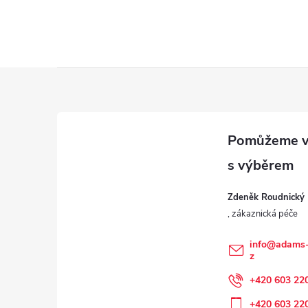
Z
á
p
a
Zdeněk Roudnický
t
í
info
@
adams-
z
+420 603 22
+420 603 22