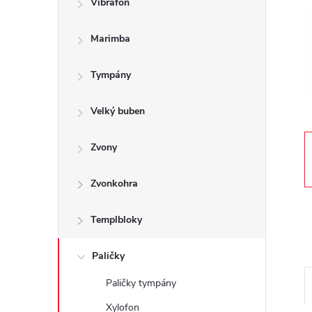
Vibrafon
t
Marimba
r
a
Tympány
n
Velký buben
n
Zvony
í
Zvonkohra
p
Templbloky
a
Paličky
Paličky tympány
n
Xylofon