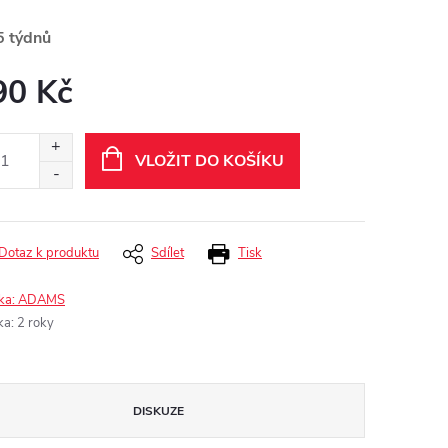
5 týdnů
90 Kč
ná
:
VLOŽIT DO KOŠÍKU
Dotaz k produktu
Sdílet
Tisk
ka:
ADAMS
ka
:
2 roky
DISKUZE